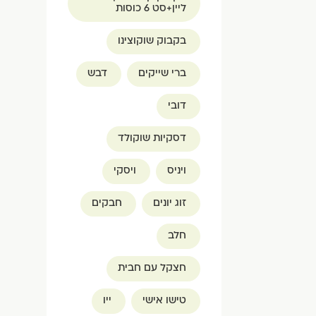
ליין+סט 6 כוסות
בקבוק שוקוצינו
ברי שייקים
דבש
דובי
דסקיות שוקולד
ויניס
ויסקי
זוג יונים
חבקים
חלב
חצקל עם חבית
טישו אישי
ייו