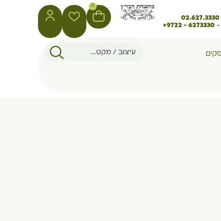
0
02.627.3330
-
6273330 - 9722+
סקים