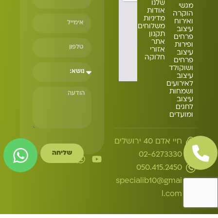
שלנו
מגשי
אודות
הוקרה
מדיניות
ואירוח
משלוחים
עיצוב
תקנון
פרחים
אתר
ופירות
אזורי
עיצוב
חלוקה
פרחים
ושוקולד
עיצוב
לאירועים
ושמחות
עיצוב
לחגים
ומועדים
חיי אדם 40 ירושלים
שליחה
02-6273330
050.415.2450
specialib10@gmai
l.com