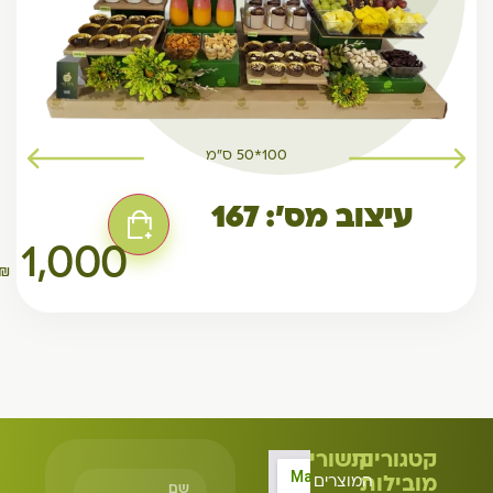
100*50 ס"מ
עיצוב מס': 167
1,000
₪
קטגוריות
קישורים
מובילות
המוצרים